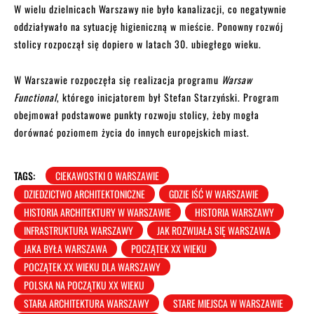
W wielu dzielnicach Warszawy nie było kanalizacji, co negatywnie
oddziaływało na sytuację higieniczną w mieście. Ponowny rozwój
stolicy rozpoczął się dopiero w latach 30. ubiegłego wieku.
W Warszawie rozpoczęła się realizacja programu
Warsaw
Functional
, którego inicjatorem był Stefan Starzyński. Program
obejmował podstawowe punkty rozwoju stolicy, żeby mogła
dorównać poziomem życia do innych europejskich miast.
TAGS:
CIEKAWOSTKI O WARSZAWIE
DZIEDZICTWO ARCHITEKTONICZNE
GDZIE IŚĆ W WARSZAWIE
HISTORIA ARCHITEKTURY W WARSZAWIE
HISTORIA WARSZAWY
INFRASTRUKTURA WARSZAWY
JAK ROZWIJAŁA SIĘ WARSZAWA
JAKA BYŁA WARSZAWA
POCZĄTEK XX WIEKU
POCZĄTEK XX WIEKU DLA WARSZAWY
POLSKA NA POCZĄTKU XX WIEKU
STARA ARCHITEKTURA WARSZAWY
STARE MIEJSCA W WARSZAWIE