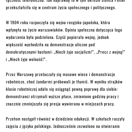
przekształciła się w centrum życia społecznego i politycznego.
W 1904 roku rozpoczęła się wojna rosyjsko-japońska, która
wpłynęła na życie warszawiaków. Opinia społeczna dotycząca tego
wydarzenia była podzielona. Część popierała wojnę, jednak
większość wychodziła na demonstracje uliczne pod
demokratycznymi hasłami: „Niech żyje socjalizm!”, „Precz z wojną!”
i „Niech żyje wolność!”.
Przez Warszawę przetaczały się masowe wiece i demonstracje
robotnicze, choć żandarmi próbowali je tłumić. W wyniku strajków
klasie robotniczej udało się osiągnąć pewną poprawę dla siebie:
demonstranci otrzymali wyższe płace, zmieniono godziny pracy i
znacznie zmniejszyła się presja wywierana w miejscach pracy.
Przełom nastąpił również w dziedzinie edukacji. W szkołach ruszyły
zajęcia z języka polskiego. Jednocześnie zezwolono na otwieranie